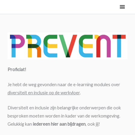
Ga
Hoof
naar
Diversiteit
Gelijke
Diversiteit
Wetgeving
Stereotypen,
Plan(t)
Algemeen
Interne
Personeelsbeleid
Leiderschap
Diversiteitsnetwerk
Waarom?
LGBTI+-
Hoofdstukken
de
is
behandeling
en
vooroordelen
jouw
beleid
&
vriendelijk
overal
=
inclusie
en
beleid
externe
beleid
inhoud
gelijke
als
discriminatie
communicatie
uitkomst?
meerwaarde
Proficiat!
Je hebt de weg gevonden naar de e-learning modules over
diversiteit en inclusie op de werkvloer
.
Diversiteit en inclusie zijn belangrijke onderwerpen die ook
besproken moeten worden in kader van de werkomgeving.
Gelukkig kan
iedereen hier aan bijdragen
, ook jij!