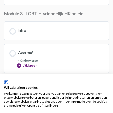
Module 3 - LGBTI+-vriendelijk HR beleid
Intro
Waarom?
4 Onderwerpen
Uitklappen
LGBTI+-vriendelijk beleid
Wij gebruiken cookies
We kunnen deze plaatsen voor analyse van onze bezoekersgegevens, om
3 Onderwerpen
onze website te verbeteren, gepersonaliseerde inhoud te tonen en om u een
Uitklappen
geweldige website-ervaring te bieden. Voor meer informatie over de cookies
die we gebruiken opent u de instellingen.