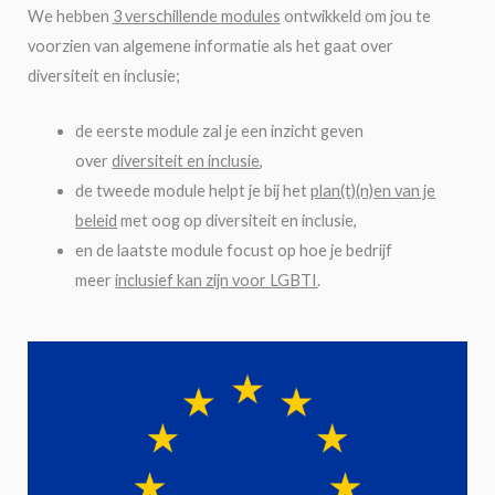
We hebben
3 verschillende modules
ontwikkeld om jou te
voorzien van algemene informatie als het gaat over
diversiteit en inclusie;
de eerste module zal je een inzicht geven
over
diversiteit en inclusie
,
de tweede module helpt je bij het
plan(t)(n)en van je
beleid
met oog op diversiteit en inclusie,
en de laatste module focust op hoe je bedrijf
meer
inclusief kan zijn voor LGBTI
.