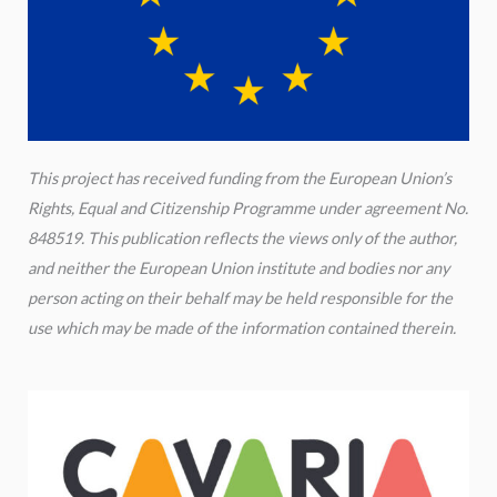
This project has received funding from the European Union’s
Rights, Equal and Citizenship Programme under agreement No.
848519. This publication reflects the views only of the author,
and neither the European Union institute and bodies nor any
person acting on their behalf may be held responsible for the
use which may be made of the information contained therein.